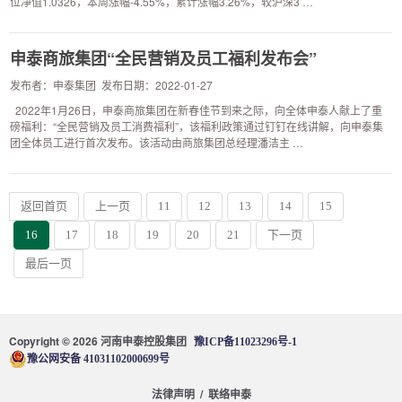
位净值1.0326，本周涨幅-4.55%，累计涨幅3.26%，较沪深3 …
申泰商旅集团“全民营销及员工福利发布会”
发布者：申泰集团 发布日期：2022-01-27
2022年1月26日，申泰商旅集团在新春佳节到来之际，向全体申泰人献上了重
磅福利：“全民营销及员工消费福利”，该福利政策通过钉钉在线讲解，向申泰集
团全体员工进行首次发布。该活动由商旅集团总经理潘洁主 …
返回首页
上一页
11
12
13
14
15
16
17
18
19
20
21
下一页
最后一页
Copyright © 2026 河南申泰控股集团
豫ICP备11023296号-1
豫公网安备 41031102000699号
/
法律声明
联络申泰