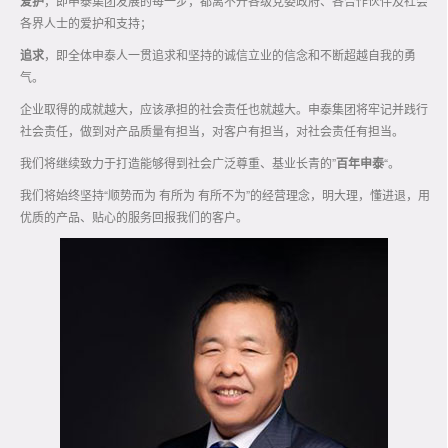
爱护
，即申泰集团发展的每一步，都离不开各级党委政府、各合作伙伴及社会
各界人士的爱护和支持；
追求
，即全体申泰人一贯追求和坚持的诚信立业的信念和不断超越自我的勇
气。
企业取得的成就越大，应该承担的社会责任也就越大。申泰集团将牢记并践行
社会责任，做到对产品质量有担当，对客户有担当，对社会责任有担当。
我们将继续致力于打造能够得到社会广泛尊重、基业长青的”
百年申泰
“。
我们将始终坚持“顺势而为 有所为 有所不为”的经营理念，明大理，懂进退，用
优质的产品、贴心的服务回报我们的客户。