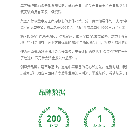
集团选择同心多元化发展战略，核心产业、相关产业与支持产业科学设
筑安装均拥有国家一级资质。
集团实行以董事局主席为核心的集体决策、分工负责领导体制，实行“中心
资产超过200亿，员工总数800多人，地产开发总面积1000余万平方米
集团始终坚守“深耕洛阳、稳扎郑州、面向全国”的发展战略，致力于
地。特别是拥有百万平方米体量的郑州“中原印象”项目，将成为郑州
作为河南省助残济困总会会长单位，申泰集团始终把“社会责任”放在十
了超过10亿元社会资金投入公益事业。
创尊贵品牌，建百年基业。这是申泰集团的初心和愿景。在新时期，我
历史机遇，顺应中国经济高质量发展的大潮流，掌准航舵，看清航道，