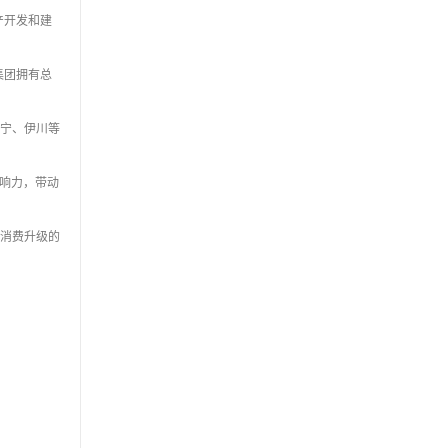
产开发和建
集团拥有总
洛宁、伊川等
影响力，带动
住消费升级的