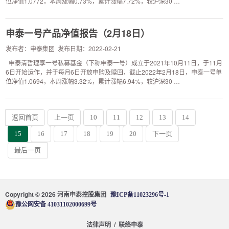
位净值1.0772，本周涨幅0.73%，累计涨幅7.72%，较沪深30 …
申泰一号产品净值报告（2月18日）
发布者：申泰集团 发布日期：2022-02-21
申泰清哲理享一号私募基金（下称申泰一号）成立于2021年10月11日，于11月
6日开始运作，并于每月6日开放申购及赎回，截止2022年2月18日，申泰一号单
位净值1.0694，本周涨幅3.32%，累计涨幅6.94%，较沪深30 …
返回首页
上一页
10
11
12
13
14
15
16
17
18
19
20
下一页
最后一页
Copyright © 2026 河南申泰控股集团
豫ICP备11023296号-1
豫公网安备 41031102000699号
/
法律声明
联络申泰