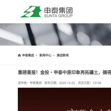
申泰集团
新闻中心
集团新闻
重磅喜报！金投・申泰中原印象再拓疆土，摘
发布者：申泰集团
发布日期：2025-12-22
浏览次数：13136