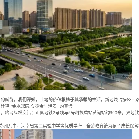
套的赋能。
我们深知，土地的价值根植于其承载的生活。
新地块占据经三
释 “金水郑圆芯 烫金生活圈” 的真谛。
，路网纵横交错；距离地铁2号线与5号线换乘站黄河站约900米，双地
、郑州八中、河南省第二实验中学等优质学府，全龄教育链为孩子成长保驾