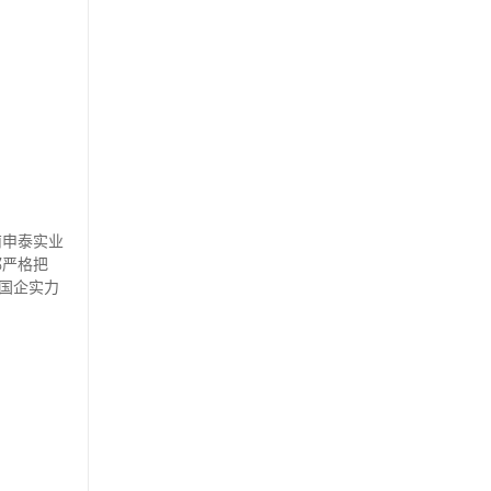
南申泰实业
都严格把
国企实力