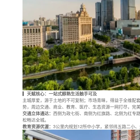
▎
天赋核心：一站式醇熟生活触手可及
主城厚爱，源于土地的不可复制；市场青睐，得益于全维配
势，周边交通、商业、教育、医疗、生态资源一网打尽，完美诠
交通立体通达：
西侧为政七街、南侧为红旗路、北侧为红专路
松畅达全城。
教育资源优渥：
3公里内规划12所中小学，紧邻纬五路二小