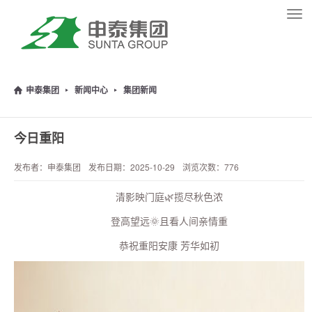
Tog
navi
申泰集团
新闻中心
集团新闻
今日重阳
发布者：申泰集团
发布日期：2025-10-29
浏览次数：776
清影映门庭🌿揽尽秋色浓
登高望远🌞且看人间亲情重
恭祝重阳安康 芳华如初