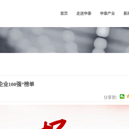
首页
走进申泰
申泰产业
新
业100强”榜单
分享到：