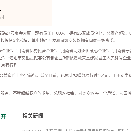
路27号商会大厦，现有员工1100人，拥有26家成员企业，总资产超过1
权投资5个板块，其中地产开发和建筑安装均拥有国家一级资质。
企业”、“河南省优秀民营企业”、“河南省助残济困爱心企业”、“河南省守
业”、“洛阳市突出贡献非公有制企业”和“抗震救灾重建家园工人先锋号企业
30强行列。
善公益道路上坚定前行。截至目前，已累计捐赠款项超过1亿元，用于助学
和服务，不断超越客户的期望，兑现对社会、对公众的每一个承诺，为区
相关新闻
召开…
2025.12.22
重磅喜报！金投・申泰中原印象再拓疆土，摘得金