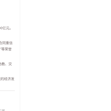
00亿元。
合同重信
”等荣誉
助教、灾
域的经济发
二环…