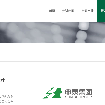
首页
走进申泰
申泰产业
新
召开——
拓创新为奉
会员大会在