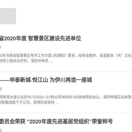
2020年度 智慧景区建设先进单位
1
20年河南省智慧景区考评工作方案>的通知》要求，经各省辖市、省直管县（市）文
领导小组综合评判，洛阳市神灵 …
——申泰新城·悦江山 为伊川再造一座城
3
西新城大道以北的YCTD2021-01和02号地块共165亩地竞拍出让，洛阳申隆实业有
控股集团旗下子公司，取得的该地块 …
员会荣获 “2020年度先进基层党组织”荣誉称号
0